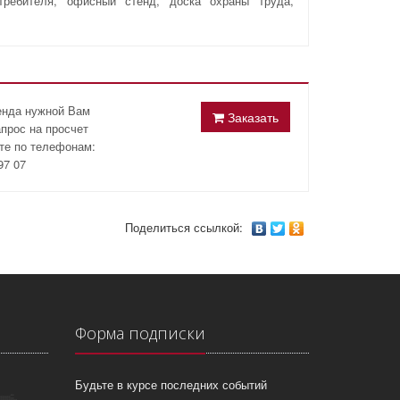
требителя, офисный стенд, доска охраны труда,
енда нужной Вам
Заказать
апрос на просчет
ите по телефонам:
97 07
Поделиться ссылкой:
Форма подписки
Будьте в курсе последних событий