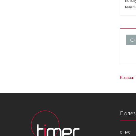
пото
медиц
Возврат 
Полез
О НАС