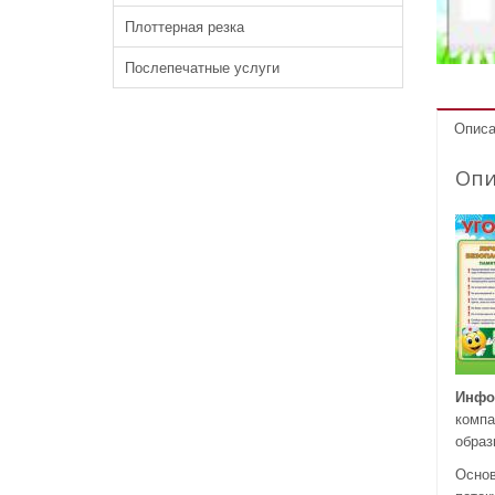
Плоттерная резка
Послепечатные услуги
Описа
Опи
Инфо
компа
образ
Основ