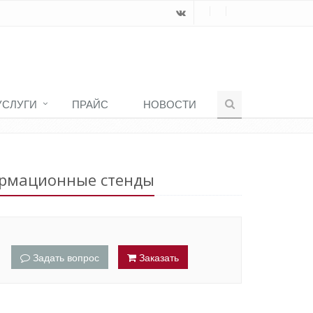
УСЛУГИ
ПРАЙС
НОВОСТИ
Услуги
Стенды вывески
Информационные стенды
рмационные стенды
Задать вопрос
Заказать