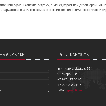
тите наш офис, назначив встречу, с менеджером или дизайнером. Мы 
г, вариантов печати, ознакомим с новыми технологиями постпечатной об
ные Ссылки
Наши Контакты
пр-кт Карла Маркса, 55
г. Самара, РФ
+7 917 125 30 93
И
+7 927 002 34 16
E-Mail:
ges@timer.ru
Ы