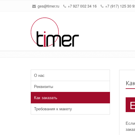
ges@timer.ru
+7 927 002 34 16
+7 (917) 125 30 9
Как заказать
О нас
Как
Реквизиты
Как заказать
Требования к макету
Если
зака